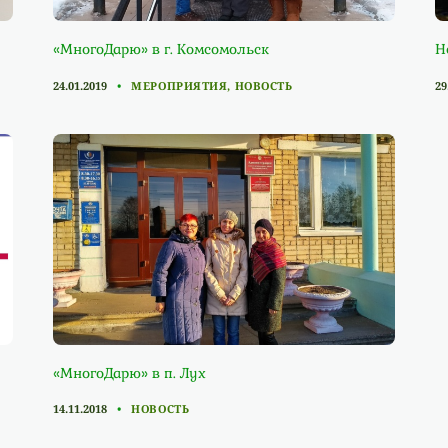
«МногоДарю» в г. Комсомольск
Н
CATEGORIES
24.01.2019
МЕРОПРИЯТИЯ
,
НОВОСТЬ
29
«МногоДарю» в п. Лух
CATEGORIES
14.11.2018
НОВОСТЬ