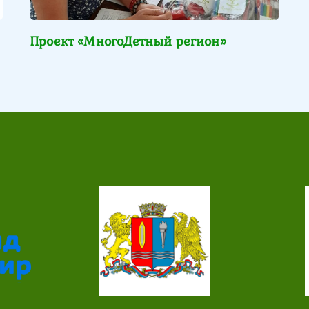
Проект «МногоДетный регион»